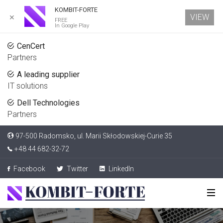
KOMBIT-FORTE
VIEW
✕
FREE
In Google Play
CenCert
Partners
A leading supplier
IT solutions
Dell Technologies
Partners
97-500 Radomsko, ul. Marii Skłodowskiej-Curie 35
+48 44 682-32-72
Facebook
Twitter
LinkedIn