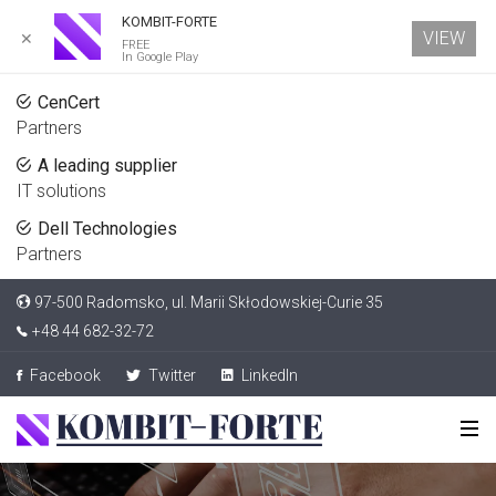
KOMBIT-FORTE
VIEW
✕
FREE
In Google Play
CenCert
Partners
A leading supplier
IT solutions
Dell Technologies
Partners
97-500 Radomsko, ul. Marii Skłodowskiej-Curie 35
+48 44 682-32-72
Facebook
Twitter
LinkedIn