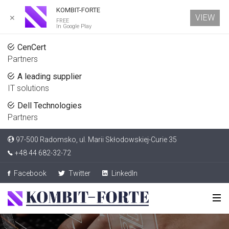
KOMBIT-FORTE
VIEW
✕
FREE
In Google Play
CenCert
Partners
A leading supplier
IT solutions
Dell Technologies
Partners
97-500 Radomsko, ul. Marii Skłodowskiej-Curie 35
+48 44 682-32-72
Facebook
Twitter
LinkedIn