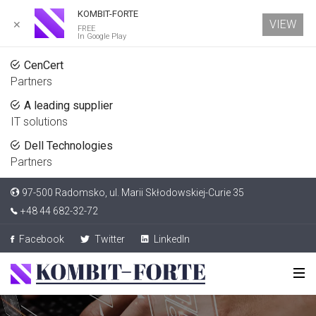
KOMBIT-FORTE
VIEW
✕
FREE
In Google Play
CenCert
Partners
A leading supplier
IT solutions
Dell Technologies
Partners
97-500 Radomsko, ul. Marii Skłodowskiej-Curie 35
+48 44 682-32-72
Facebook
Twitter
LinkedIn