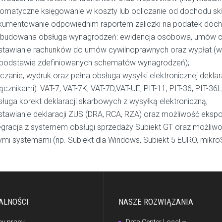
omatyczne księgowanie w koszty lub odliczanie od dochodu skła
kumentowanie odpowiednim raportem zaliczki na podatek doc
zbudowana obsługa wynagrodzeń: ewidencja osobowa, umów c
stawianie rachunków do umów cywilnoprawnych oraz wypłat (w
 podstawie zdefiniowanych schematów wynagrodzeń);
iczanie, wydruk oraz pełna obsługa wysyłki elektronicznej dekl
ącznikami): VAT-7, VAT-7K, VAT-7D,VAT-UE, PIT-11, PIT-36, PIT-36L,
ługa korekt deklaracji skarbowych z wysyłką elektroniczną;
tawianie deklaracji ZUS (DRA, RCA, RZA) oraz możliwość ekspo
egracja z systemem obsługi sprzedaży Subiekt GT oraz możliw
ymi systemami (np. Subiekt dla Windows, Subiekt 5 EURO, mikro
ALNOŚCI
NASZE ROZWIĄZANIA
ny pracy
Data Center Local –