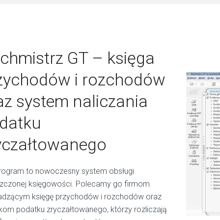
chmistrz GT – księga
zychodów i rozchodów
az system naliczania
datku
yczałtowanego
rogram to nowoczesny system obsługi
zczonej księgowości. Polecamy go firmom
dzącym księgę przychodów i rozchodów oraz
ikom podatku zryczałtowanego, którzy rozliczają