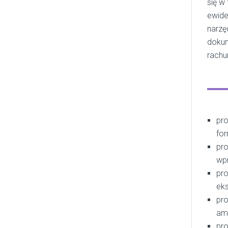
się w
ewide
narzę
dokum
rachu
pro
for
pro
wpr
pr
eks
pro
amo
pro