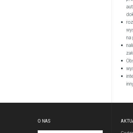
aut
do
ro
wy
na
nal
zał
Obs
wys
int
inn
O NAS
AKTU
Godzi