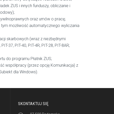
dek ZUS i innych funduszy, obliczanie i
hodowy);
ywilnoprawnych oraz umów o pracę;
 tym możliwość automatycznego wyliczania
aracji skarbowych (wraz z niezbędnymi
 PIT-37, PIT-40, PIT-4R, PIT-28, PIT-8AR;
rtu do programu Płatnik ZUS;
ość współpracy (przez opcję Komunikacja) z
Subiekt dla Windows).
SKONTAKTUJ SIĘ