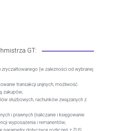
hmistrza GT:
u zryczałtowanego (w zależności od wybranej
wanie transakcji unijnych; możliwość
rą zakupów;
lów służbowych, rachunków związanych z
ych i prawnych (naliczanie i księgowanie
encji wyposażenia i remanentów;
e parametry dotyczące rozliczeń z ZUS,