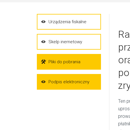
Urządzenia fiskalne
Ra
Skelp inernetowy
pr
or
Pliki do pobrania
po
Podpis elektroniczny
zr
Ten p
upros
prowa
płatn