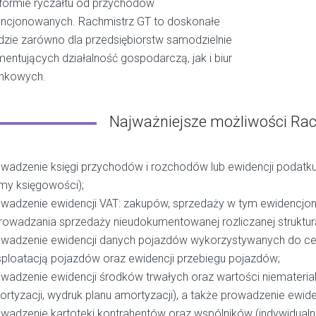
 formie ryczałtu od przychodów
ncjonowanych. Rachmistrz GT to doskonałe
dzie zarówno dla przedsiębiorstw samodzielnie
entujących działalność gospodarczą, jak i biur
nkowych.
Najważniejsze możliwości Rac
wadzenie księgi przychodów i rozchodów lub ewidencji podatk
my księgowości);
wadzenie ewidencji VAT: zakupów, sprzedaży w tym ewidencjono
owadzania sprzedaży nieudokumentowanej rozliczanej struktu
owadzenie ewidencji danych pojazdów wykorzystywanych do ce
ploatacją pojazdów oraz ewidencji przebiegu pojazdów;
wadzenie ewidencji środków trwałych oraz wartości niematerialn
rtyzacji, wydruk planu amortyzacji), a także prowadzenie ewid
wadzenie kartoteki kontrahentów oraz wspólników (indywidualn