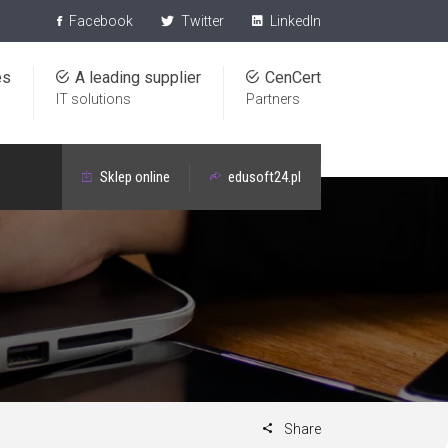
Facebook
Twitter
LinkedIn
es
A leading supplier
CenCert
IT solutions
Partners
Sklep online
edusoft24.pl
Share