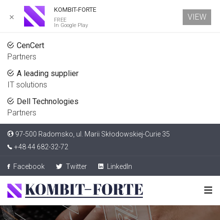
KOMBIT-FORTE
VIEW
✕
FREE
In Google Play
CenCert
Partners
A leading supplier
IT solutions
Dell Technologies
Partners
97-500 Radomsko, ul. Marii Skłodowskiej-Curie 35
+48 44 682-32-72
Facebook
Twitter
LinkedIn