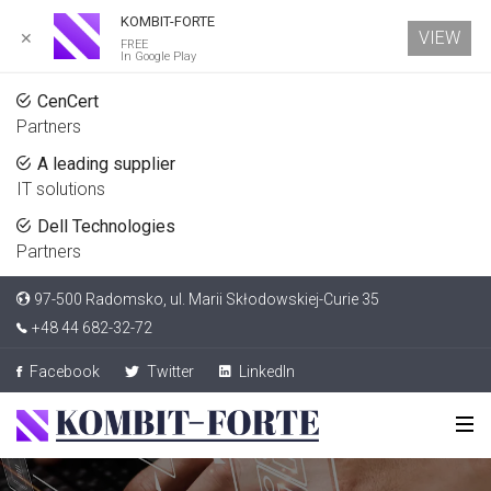
KOMBIT-FORTE
VIEW
✕
FREE
In Google Play
CenCert
Partners
A leading supplier
IT solutions
Dell Technologies
Partners
97-500 Radomsko, ul. Marii Skłodowskiej-Curie 35
+48 44 682-32-72
Facebook
Twitter
LinkedIn